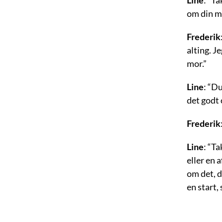
Line
: “Ta
om din mo
Frederik
alting. J
mor.”
Line
: “D
det godt 
Frederik
Line
: “Ta
eller en 
om det, d
en start, 