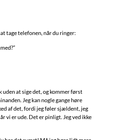
t tage telefonen, når du ringer:
g med?”
k uden at sige det, og kommer først
 hinanden. Jeg kan nogle gange høre
ked af det, fordi jeg føler sjældent, jeg
r vi er ude. Det er pinligt. Jeg ved ikke