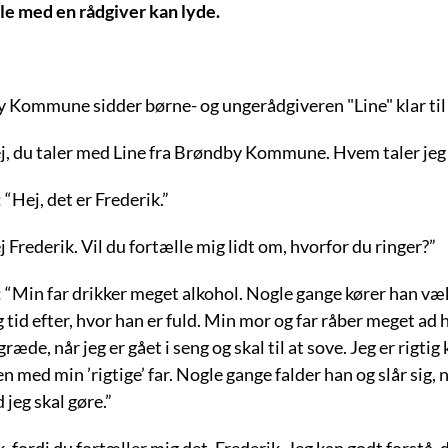
le med en rådgiver kan lyde.
 Kommune sidder børne- og ungerådgiveren "Line" klar til a
ej, du taler med Line fra Brøndby Kommune. Hvem taler je
: “Hej, det er Frederik.”
j Frederik. Vil du fortælle mig lidt om, hvorfor du ringer?”
: “Min far drikker meget alkohol. Nogle gange kører han væ
 tid efter, hvor han er fuld. Min mor og far råber meget ad
æde, når jeg er gået i seng og skal til at sove. Jeg er rigtig 
 med min ’rigtige’ far. Nogle gange falder han og slår sig, nå
 jeg skal gøre.”