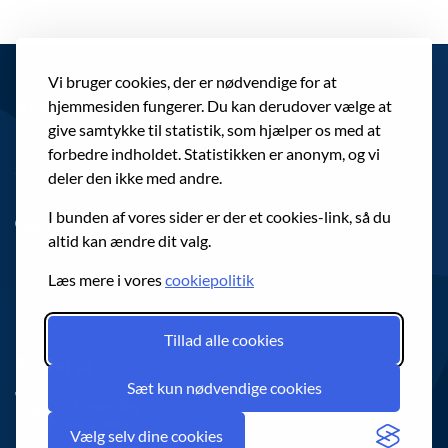
Vi bruger cookies, der er nødvendige for at
Brøndby Rådhus
hjemmesiden fungerer. Du kan derudover vælge at
give samtykke til statistik, som hjælper os med at
Park Allé 160
forbedre indholdet. Statistikken er anonym, og vi
2605 Brøndby
deler den ikke med andre.
I bunden af vores sider er der et cookies-link, så du
Genveje
altid kan ændre dit valg.
Cookies
Læs mere i vores
cookiepolitik
Tilgængelighedserklæring
Tillad alle cookies
En del af
Sæt kun nødvendige cookies
Vælg selv dine cookies